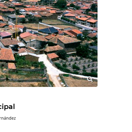
cipal
ernández