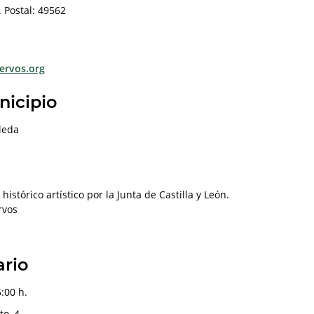
 Postal: 49562
ervos.org
nicipio
leda
stórico artístico por la Junta de Castilla y León.
rvos
ario
:00 h.
o, 4