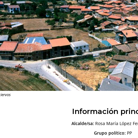
ciervos
Información prin
Alcalde/sa:
Rosa María López F
Grupo político:
PP