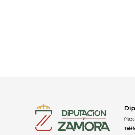
Dip
Plaza
Telé