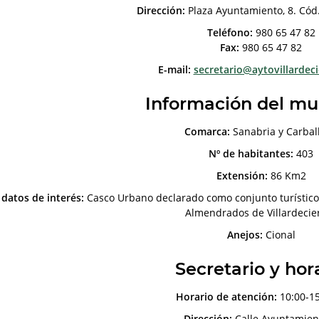
Dirección:
Plaza Ayuntamiento, 8. Cód.
Teléfono:
980 65 47 82
Fax:
980 65 47 82
E-mail:
secretario@aytovillardeci
Información del mu
Comarca:
Sanabria y Carbal
Nº de habitantes:
403
Extensión:
86 Km2
datos de interés:
Casco Urbano declarado como conjunto turístico hi
Almendrados de Villardecie
Anejos:
Cional
Secretario y hor
Horario de atención:
10:00-15
Dirección:
Calle Ayuntamient