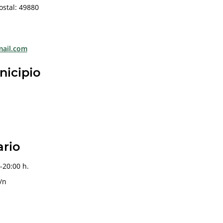
ostal: 49880
ail.com
nicipio
ario
-20:00 h.
/n