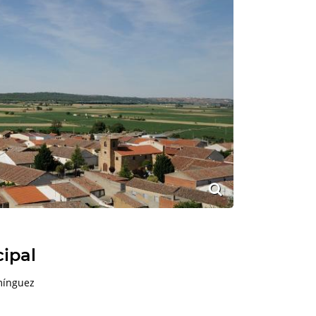
cipal
mínguez