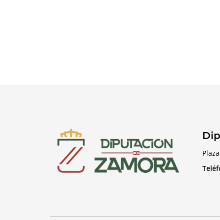
Dip
Plaza
Telé