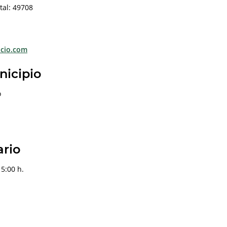
tal: 49708
ocio.com
nicipio
o
ario
5:00 h.