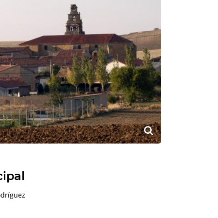
cipal
dríguez