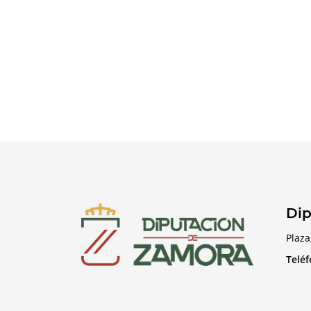
Dip
Plaza
Telé