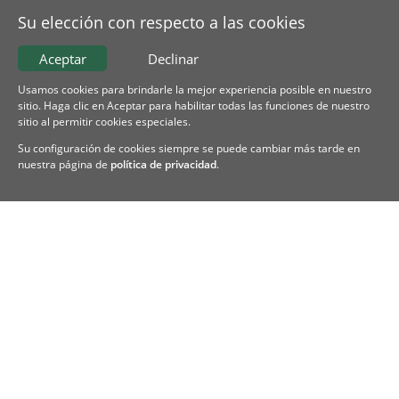
Su elección con respecto a las cookies
Aceptar
Declinar
Usamos cookies para brindarle la mejor experiencia posible en nuestro
sitio. Haga clic en Aceptar para habilitar todas las funciones de nuestro
sitio al permitir cookies especiales.
Su configuración de cookies siempre se puede cambiar más tarde en
nuestra página de
política de privacidad
.