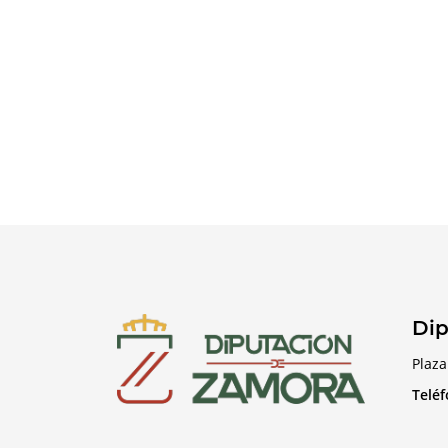
Dip
Plaza
Telé