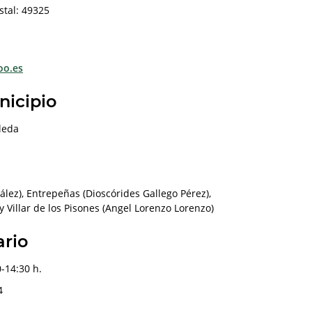
stal: 49325
oo.es
nicipio
leda
lez), Entrepeñas (Dioscórides Gallego Pérez),
y Villar de los Pisones (Angel Lorenzo Lorenzo)
ario
-14:30 h.
4