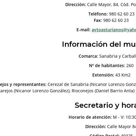
Dirección:
Calle Mayor, 84. Cód. Po
Teléfono:
980 62 60 23
Fax:
980 62 60 23
E-mail:
aytoasturianos@yah
Información del mu
Comarca:
Sanabria y Carbal
Nº de habitantes:
260
Extensión:
43 Km2
ejos y representantes:
Cerezal de Sanabria (Nicanor Lorenzo Gonzá
arejos (Nicanor Lorenzo González), Rioconejos (Daniel Barrio Anta) 
Secretario y hor
Horario de atención:
M - V: 10:30
Dirección:
Calle Mayor 8
Código Postal:
49325