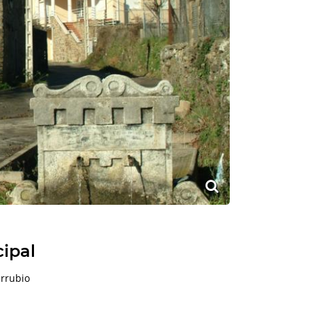
cipal
rrubio