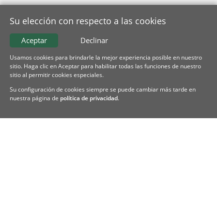
Su elección con respecto a las cookies
Aceptar
Declinar
Usamos cookies para brindarle la mejor experiencia posible en nuestro
sitio. Haga clic en Aceptar para habilitar todas las funciones de nuestro
sitio al permitir cookies especiales.
Su configuración de cookies siempre se puede cambiar más tarde en
nuestra página de
política de privacidad
.