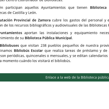
én participan aquellos Ayuntamientos que tienen
Biblioteca
ecas de Castilla y León.
utación Provincial de Zamora
cubre los gastos del personal y e
ón de los recursos bibliográficos y audiovisuales de las Bibliotecas
yuntamientos
aportan las instalaciones y equipamiento neces
nimiento de su
Biblioteca Pública Municipal
.
Bibliobuses
que visitan 238 pueblos pequeños de nuestra provinci
minamos
Bibliobús Escolar
que realiza tareas de préstamo y de 
s son periódicas, quincenales o mensuales, y se editan calendarios 
a momento cuándo los visitará el bibliobús.
Enlace a la web de la Biblioteca públi