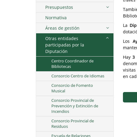
Presupuestos
Tambi
Bibliot
Normativa
La
Dip
Áreas de gestión
dotaci
Otras entidades
Los
A
participadas por la
mante
Diputación
Hay
3 
Centro Coordinador de
deno
Bibliotecas
visita
en cad
Consorcio Centro de Idiomas
Consorcio de Fomento
Musical
Consorcio Provincial de
Prevención y Extinción de
Incendios
Consorcio Provincial de
Residuos
Escuela de Relaciones