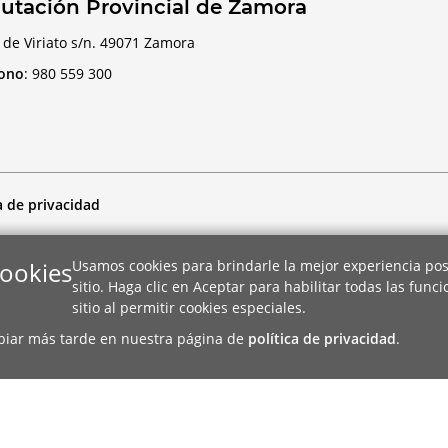
utación Provincial de Zamora
 de Viriato s/n. 49071 Zamora
fono
:
980 559 300
a de privacidad
cookies
Usamos cookies para brindarle la mejor experiencia pos
sitio. Haga clic en Aceptar para habilitar todas las func
sitio al permitir cookies especiales.
biar más tarde en nuestra página de
política de privacidad
.