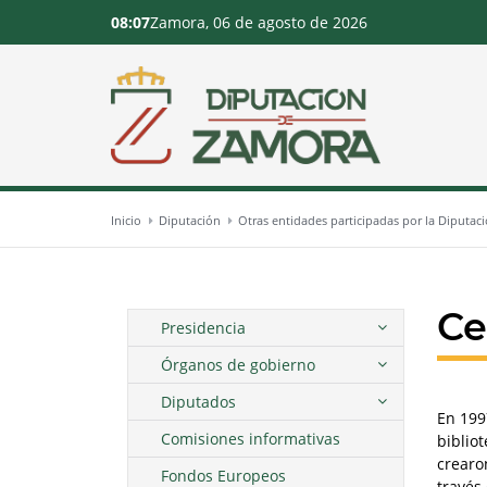
08:07
Zamora, 06 de agosto de 2026
Inicio
Diputación
Otras entidades participadas por la Diputac
Ce
Presidencia
Órganos de gobierno
Diputados
En 199
Comisiones informativas
biblio
crear
Fondos Europeos
través