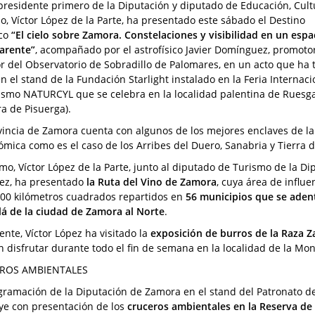
epresidente primero de la Diputación y diputado de Educación, Cult
o, Víctor López de la Parte, ha presentado este sábado el Destino
ico
“El cielo sobre Zamora. Constelaciones y visibilidad en un espa
arente”
, acompañado por el astrofísico Javier Domínguez, promoto
or del Observatorio de Sobradillo de Palomares, en un acto que ha 
en el stand de la Fundación Starlight instalado en la Feria Internaci
ismo NATURCYL que se celebra en la localidad palentina de Ruesg
ra de Pisuerga).
vincia de Zamora cuenta con algunos de los mejores enclaves de la
ómica como es el caso de los Arribes del Duero, Sanabria y Tierra
mo, Víctor López de la Parte, junto al diputado de Turismo de la D
ez, ha presentado
la Ruta del Vino de Zamora
, cuya área de influe
800 kilómetros cuadrados repartidos en
56 municipios que se adent
lá de la ciudad de Zamora al Norte
.
ente, Víctor López ha visitado la
exposición de burros de la Raza 
 disfrutar durante todo el fin de semana en la localidad de la Mon
ROS AMBIENTALES
gramación de la Diputación de Zamora en el stand del Patronato de
ye con presentación de los
cruceros ambientales en la Reserva de 