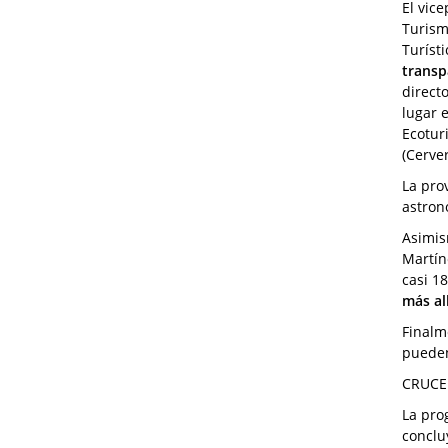
El vic
Turism
Turíst
transp
direct
lugar 
Ecotur
(Cerve
La pro
astron
Asimis
Martín
casi 1
más al
Finalm
pueden
CRUCE
La pro
conclu