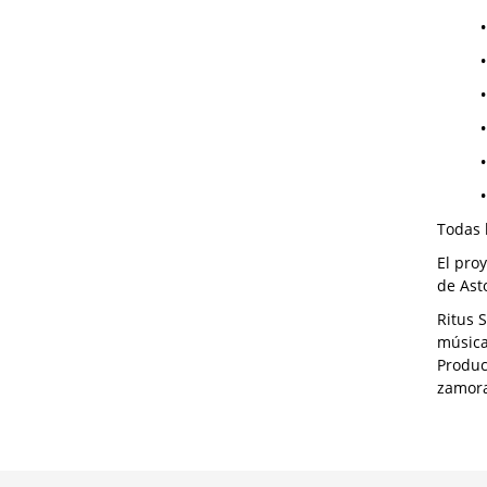
•
•
Todas 
El pro
de Ast
Ritus 
música
Produc
zamor