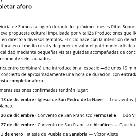
letar aforo
vincia de Zamora acogerá durante los próximos meses Ritus Sonor
eva propuesta cultural impulsada por VitaliZa Producciones que ll
en directo a diversos templos. El ciclo nace con la intención de act
ltural en el medio rural y de poner en valor el patrimonio artístico
ocalidad mediante pequeñas visitas guiadas acompañadas de conc
osamente seleccionados.
ncuentro combinará una introducción al espacio —de unos 15 mi
 concierto de aproximadamente una hora de duración, con
entrad
hasta completar aforo
.
imeras sesiones confirmadas tendrán lugar:
•
13 de diciembre
· Iglesia de
San Pedro de la Nave
— Trío vientos 
Blanco.
•
20 de diciembre
· Convento de San Francisco
Fermoselle
— Dúo Vi
•
27 de diciembre
· Convento de San Francisco
Alcañices
— Gaucho
•
3
de enero
· Iglesia de
Puebla de Sanabria
— Víctor Aliste