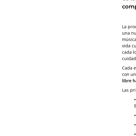
comp
La pro
una nu
música 
vida cu
cada l
cuidad
Cada e
con un
libre 
Las pr