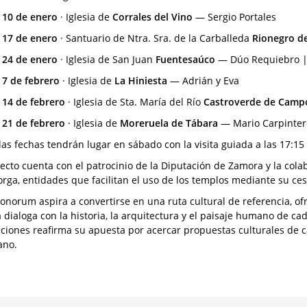
10 de enero
· Iglesia de
Corrales del Vino
— Sergio Portales
17 de enero
· Santuario de Ntra. Sra. de la Carballeda
Rionegro d
•
24 de enero
· Iglesia de San Juan
Fuentesaúco
— Dúo Requiebro 
•
7 de febrero
· Iglesia de
La Hiniesta
— Adrián y Eva
•
14 de febrero
· Iglesia de Sta. María del Río
Castroverde de Cam
•
21 de febrero
· Iglesia de
Moreruela de Tábara
— Mario Carpinter
las fechas tendrán lugar en sábado con la visita guiada a las 17:15 
yecto cuenta con el patrocinio de la Diputación de Zamora y la col
orga, entidades que facilitan el uso de los templos mediante su ces
Sonorum aspira a convertirse en una ruta cultural de referencia, of
 dialoga con la historia, la arquitectura y el paisaje humano de ca
ciones reafirma su apuesta por acercar propuestas culturales de cal
ano.