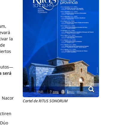
um,
evará
ivar la
 de
iertos
nutos—
a será
| Nacor
Cartel de RITUS SONORUM
ctiren
 Dúo