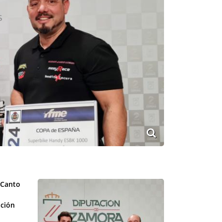
 Canto
ución