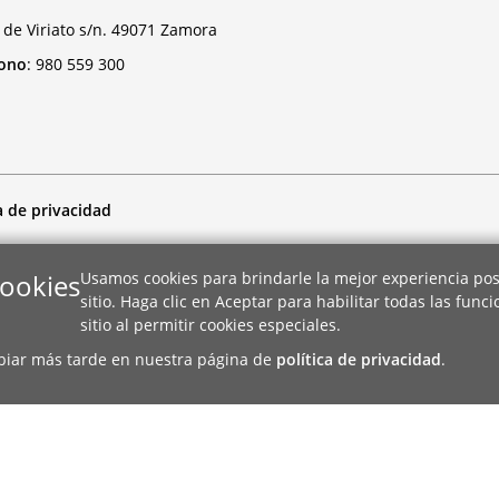
 de Viriato s/n. 49071 Zamora
fono
:
980 559 300
a de privacidad
cookies
Usamos cookies para brindarle la mejor experiencia pos
sitio. Haga clic en Aceptar para habilitar todas las func
sitio al permitir cookies especiales.
biar más tarde en nuestra página de
política de privacidad
.