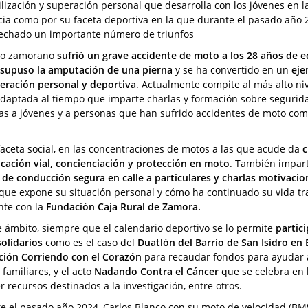
ilización y superación personal que desarrolla con los jóvenes en l
cia como por su faceta deportiva en la que durante el pasado año 
echado un importante número de triunfos
oto zamorano
sufrió un grave accidente de moto a los 28 años de 
 supuso la amputación de una pierna
y se ha convertido en un
eje
eración personal y deportiva
. Actualmente compite al más alto ni
daptada al tiempo que imparte charlas y formación sobre segurida
das a jóvenes y a personas que han sufrido accidentes de moto com
faceta social, en las concentraciones de motos a las que acude da
c
cación vial, concienciación y protección en moto
. También impar
 de conducción segura en calle a particulares y charlas motivacio
 que expone su situación personal y cómo ha continuado su vida tra
nte con la
Fundación Caja Rural de Zamora.
e ámbito, siempre que el calendario deportivo se lo permite
partic
solidarios
como es el caso del
Duatlón del Barrio de San Isidro en
ción Corriendo con el Corazón
para recaudar fondos para ayudar 
 familiares, y el acto
Nadando Contra el Cáncer
que se celebra en 
r recursos destinados a la investigación, entre otros.
e el pasado año 2024, Carlos Blanco con su moto de velocidad (