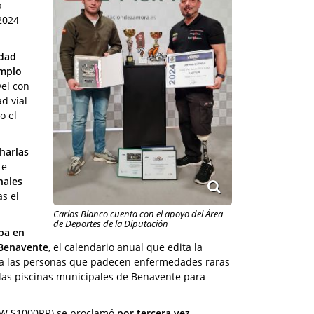
a
2024
edad
mplo
vel con
d vial
o el
harlas
te
nales
s el
Carlos Blanco cuenta con el apoyo del Área
de Deportes de la Diputación
ipa en
 Benavente
, el calendario anual que edita la
a las personas que padecen enfermedades raras
las piscinas municipales de Benavente para
BMW S1000RR) se proclamó
por tercera vez