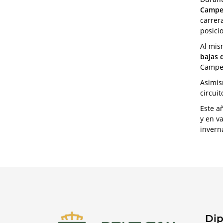
Campeó
carrer
posici
Al mis
bajas 
Campe
Asimis
circuit
Este a
y en v
invern
Dip