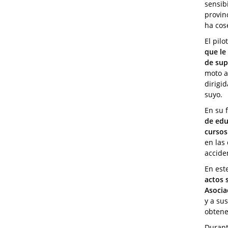
sensib
provin
ha cos
El pil
que le
de sup
moto a
dirigi
suyo.
En su 
de edu
cursos
en las
accide
En est
actos 
Asocia
y a sus
obtene
Durant