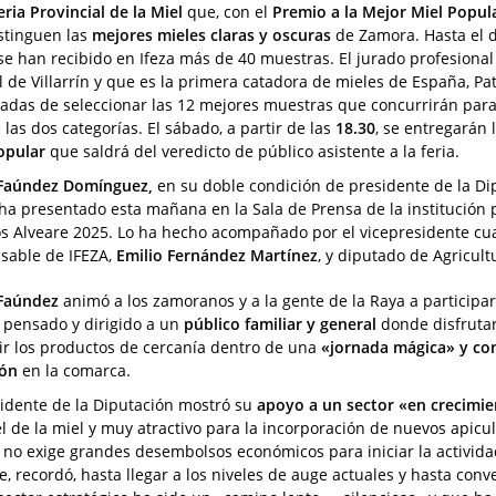
eria Provincial de la Miel
que, con el
Premio a la Mejor Miel Popul
stinguen las
mejores mieles claras y oscuras
de Zamora. Hasta el d
 se han recibido en Ifeza más de 40 muestras. El jurado profesion
l de Villarrín y que es la primera catadora de mieles de España, Pa
adas de seleccionar las 12 mejores muestras que concurrirán para
 las dos categorías. El sábado, a partir de las
18.30
, se entregarán 
opular
que saldrá del veredicto de público asistente a la feria.
 Faúndez Domínguez,
en su doble condición de presidente de la D
, ha presentado esta mañana en la Sala de Prensa de la institución p
s Alveare 2025. Lo ha hecho acompañado por el vicepresidente cua
sable de IFEZA,
Emilio Fernández Martínez
, y diputado de Agricul
 Faúndez
animó a los zamoranos y a la gente de la Raya a participa
 pensado y dirigido a un
público familiar y general
donde disfrutar
ir los productos de cercanía dentro de una
«jornada mágica» y co
ión
en la comarca.
sidente de la Diputación mostró su
apoyo a un sector «en crecimi
l de la miel y muy atractivo para la incorporación de nuevos apicu
 no exige grandes desembolsos económicos para iniciar la activida
, recordó, hasta llegar a los niveles de auge actuales y hasta conve