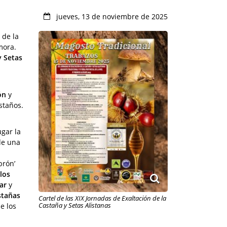
jueves, 13 de noviembre de 2025
 de la
mora.
y Setas
ón
y
staños.
gar la
de una
brón’
los
ar
y
stañas
Cartel de las XIX Jornadas de Exaltación de la
Castaña y Setas Alistanas
e los