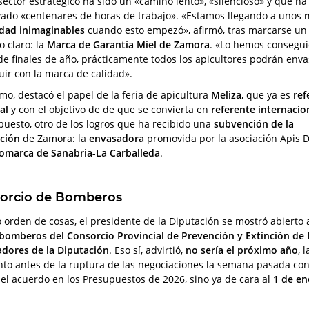
sector estratégico ha sido un «camino lento», «silencioso» y que ha
vado «centenares de horas de trabajo». «Estamos llegando a unos
n
idad inimaginables
cuando esto empezó», afirmó, tras marcarse un
o claro: la
Marca de Garantía Miel de Zamora
. «Lo hemos consegui
 de finales de año, prácticamente todos los apicultores podrán enva
buir con la marca de calidad».
mo, destacó el papel de la feria de apicultura
Meliza
, que ya es
ref
al
y con el objetivo de de que se convierta en
referente internacio
puesto, otro de los logros que ha recibido una
subvención de la
ción
de Zamora: la
envasadora
promovida por la asociación Apis D
comarca de Sanabria-La Carballeda
.
orcio de Bomberos
o orden de cosas, el presidente de la Diputación se mostró abierto a
bomberos del Consorcio Provincial de Prevención y Extinción de 
adores de la Diputación
. Eso sí, advirtió,
no sería el próximo año
, 
o antes de la ruptura de las negociaciones la semana pasada con 
r el acuerdo en los Presupuestos de 2026, sino ya de cara al
1 de en