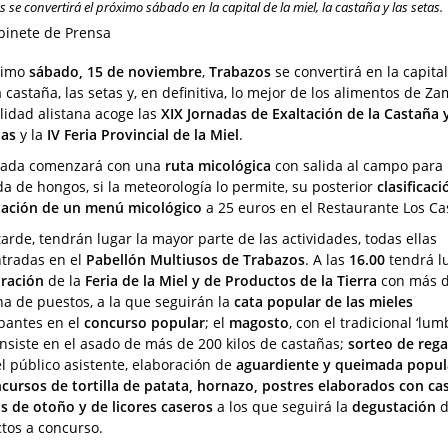
 se convertirá el próximo sábado en la capital de la miel, la castaña y las setas.
binete de Prensa
ximo
sábado, 15 de noviembre
,
Trabazos
se convertirá en la capital
a castaña, las setas y, en definitiva, lo mejor de los alimentos de Za
alidad alistana acoge las
XIX Jornadas de Exaltación de la Castaña 
nas
y la
IV Feria Provincial de la Miel
.
nada comenzará con una
ruta micológica
con salida al campo para
da de hongos, si la meteorología lo permite, su posterior
clasificaci
ación de un menú micológico
a 25 euros en el Restaurante Los Ca
tarde, tendrán lugar la mayor parte de las actividades, todas ellas
tradas en el
Pabellón Multiusos de Trabazos
. A las
16.00
tendrá lu
ración
de la
Feria de la Miel y de Productos de la Tierra
con más 
na de puestos, a la que seguirán la
cata popular de las mieles
ipantes en el
concurso popular
; el
magosto
, con el tradicional ‘lum
nsiste en el asado de más de 200 kilos de castañas;
sorteo de rega
el público asistente, elaboración de
aguardiente y queimada popul
cursos de tortilla de patata, hornazo, postres elaborados con ca
os de otoño y de licores caseros
a los que seguirá la
degustación
d
tos a concurso.