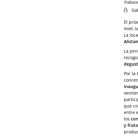
Trabazos
Ga
El pró
miel, l
La loc
Alista
La jor
recogi
degust
Por la 
concen
inaugu
veinte
partic
que co
entre 
los
con
y frut
produc