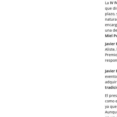
La
IV F
que di
plazo,
natura
encarg
una de
Miel P
Javier
Aliste
Premio
respon
Javier
evento
adquir
tradic
El pre
como e
ya que
Aunque