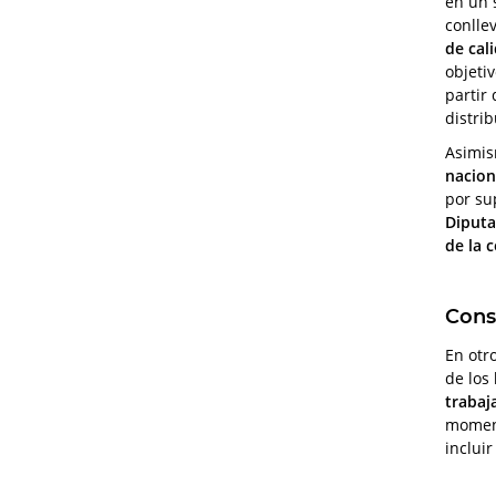
en un 
conlle
de cal
objetiv
partir
distri
Asimis
nacion
por su
Diputa
de la 
Cons
En otr
de los
trabaj
moment
inclui