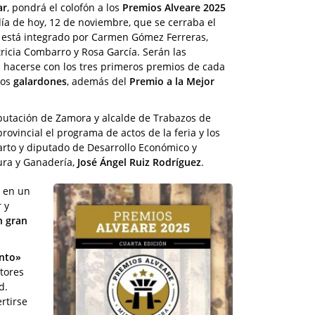
ar
, pondrá el colofón a los
Premios Alveare 2025
ía de hoy, 12 de noviembre, que se cerraba el
al está integrado por Carmen Gómez Ferreras,
tricia Combarro y Rosa García. Serán las
 hacerse con los tres primeros premios de cada
los
galardones
, además del
Premio a la Mejor
iputación de Zamora y alcalde de Trabazos de
rovincial el programa de actos de la feria y los
rto y diputado de Desarrollo Económico y
tura y Ganadería,
José Ángel Ruiz Rodríguez
.
r en un
 y
n gran
ento»
ltores
d.
rtirse