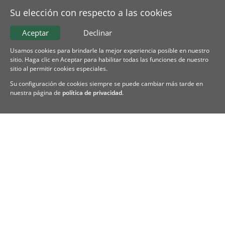
Su elección con respecto a las cookies
Aceptar
Declinar
Usamos cookies para brindarle la mejor experiencia posible en nuestro
sitio. Haga clic en Aceptar para habilitar todas las funciones de nuestro
sitio al permitir cookies especiales.
Su configuración de cookies siempre se puede cambiar más tarde en
nuestra página de
política de privacidad
.