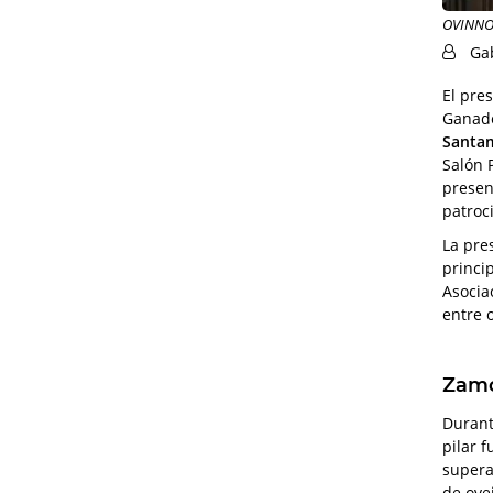
OVINNOV
Ga
El pre
Ganad
Santa
Salón 
presen
patroc
La pre
princi
Asocia
entre o
Zamo
Durant
pilar 
supera
de ove