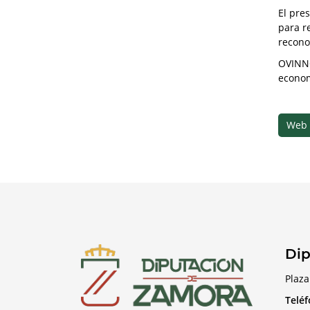
El pre
para r
recono
OVINNO
economí
Web
Dip
Plaza
Telé