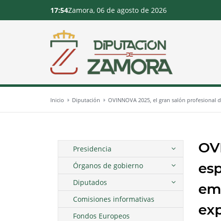
17:54
Zamora, 06 de agosto de 2026
Inicio
Diputación
OVINNOVA 2025, el gran salón profesional d
OVI
Presidencia
esp
Órganos de gobierno
Diputados
emp
Comisiones informativas
exp
Fondos Europeos