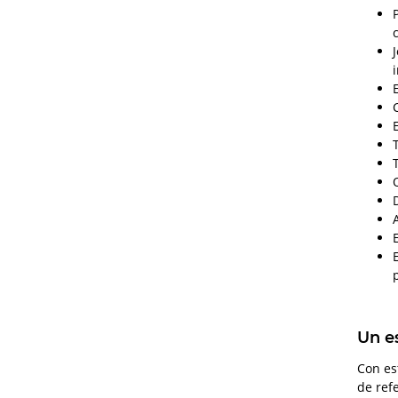
Un e
Con es
de ref