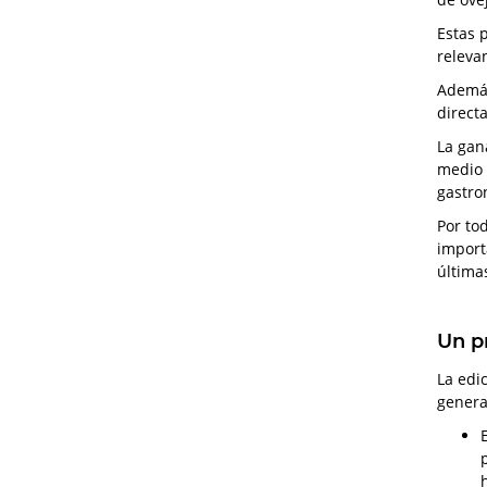
Estas 
releva
Además
direct
La gan
medio 
gastro
Por to
import
última
Un p
La edi
genera