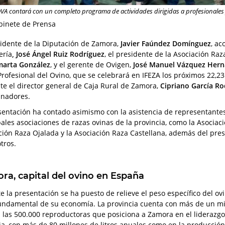
A contará con un completo programa de actividades dirigidas a profesionales y
binete de Prensa
sidente de la Diputación de Zamora,
Javier Faúndez Domínguez
, ac
ería
, José Ángel Ruiz Rodríguez
, el presidente de la Asociación Ra
marta González
, y el gerente de Ovigen,
José Manuel Vázquez Her
Profesional del Ovino, que se celebrará en IFEZA los próximos 22,23
te el director general de Caja Rural de Zamora,
Cipriano García Ro
inadores.
sentación ha contado asimismo con la asistencia de representantes d
pales asociaciones de razas ovinas de la provincia, como la Asociac
ción Raza Ojalada y la Asociación Raza Castellana, además del pre
tros.
ra, capital del ovino en España
e la presentación se ha puesto de relieve el peso específico del ov
fundamental de su economía. La provincia cuenta con más de un mi
 las 500.000 reproductoras que posiciona a Zamora en el liderazgo 
ja, con más de 80 millones de litros anuales como en la producción