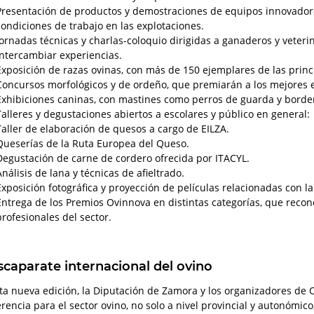
Presentación de productos y demostraciones de equipos innovadore
condiciones de trabajo en las explotaciones.
Jornadas técnicas y charlas-coloquio dirigidas a ganaderos y veterin
intercambiar experiencias.
Exposición de razas ovinas, con más de 150 ejemplares de las princ
Concursos morfológicos y de ordeño, que premiarán a los mejores 
Exhibiciones caninas, con mastines como perros de guarda y border
Talleres y degustaciones abiertos a escolares y público en general:
Taller de elaboración de quesos a cargo de EILZA.
Queserías de la Ruta Europea del Queso.
Degustación de carne de cordero ofrecida por ITACYL.
Análisis de lana y técnicas de afieltrado.
Exposición fotográfica y proyección de películas relacionadas con la
Entrega de los Premios Ovinnova en distintas categorías, que recono
profesionales del sector.
scaparate internacional del ovino
ta nueva edición, la Diputación de Zamora y los organizadores de
erencia para el sector ovino, no solo a nivel provincial y autonómic