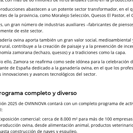
producciones abastecen a un potente sector transformador, en el
ntes de la provincia, como Moralejo Selección, Quesos El Pastor, e
, un gran número de industrias auxiliares –fabricantes de piensos
amente de este sector.
adería ovina aporta también un gran valor social, medioambiental y 
rural, contribuye a la creación de paisaje y a la prevención de ince
nomía zamorana (lechazo, quesos) y a tradiciones como la capa.
do ello, Zamora se reafirma como sede idónea para la celebración
ante de España dedicado a la ganadería ovina, en el que los prof
s innovaciones y avances tecnológicos del sector.
rograma completo y diverso
ción 2025 de OVINNOVA contará con un completo programa de activi
l:
Exposición comercial: cerca de 8.000 m² para más de 100 empresas 
producción ovina, desde alimentación animal, productos veterinar
hasta construcción de naves y esquileo.