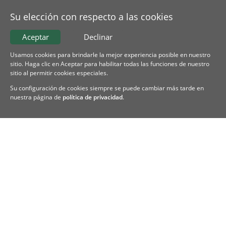
Su elección con respecto a las cookies
Aceptar
Declinar
Usamos cookies para brindarle la mejor experiencia posible en nuestro
sitio. Haga clic en Aceptar para habilitar todas las funciones de nuestro
sitio al permitir cookies especiales.
Su configuración de cookies siempre se puede cambiar más tarde en
nuestra página de
política de privacidad
.