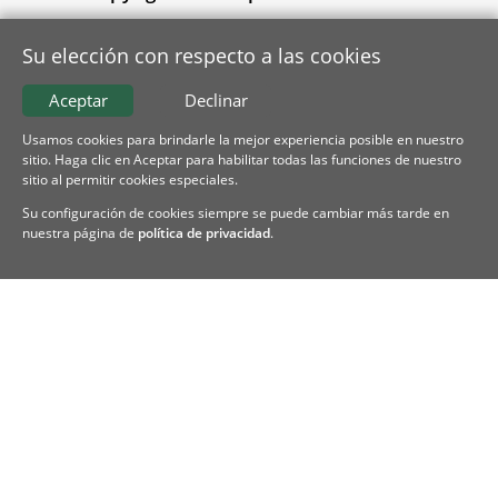
Su elección con respecto a las cookies
Aceptar
Declinar
Usamos cookies para brindarle la mejor experiencia posible en nuestro
sitio. Haga clic en Aceptar para habilitar todas las funciones de nuestro
sitio al permitir cookies especiales.
Su configuración de cookies siempre se puede cambiar más tarde en
nuestra página de
política de privacidad
.