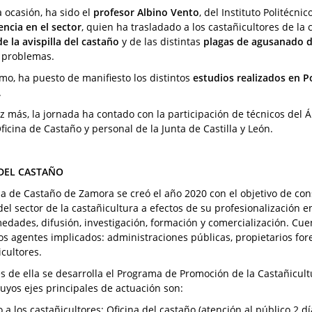
a ocasión, ha sido el
profesor Albino Vento
, del Instituto Politécn
encia en el sector
, quien ha trasladado a los castañicultores de l
de la avispilla del castaño
y de las distintas
plagas de agusanado d
 problemas.
mo, ha puesto de manifiesto los distintos
estudios realizados en P
.
z más, la jornada ha contado con la participación de técnicos del 
ficina de Castaño y personal de la Junta de Castilla y León.
DEL CASTAÑO
a de Castaño de Zamora se creó el año 2020 con el objetivo de con
del sector de la castañicultura a efectos de su profesionalización en
edades, difusión, investigación, formación y comercialización. Cue
tos agentes implicados: administraciones públicas, propietarios for
icultores.
és de ella se desarrolla el Programa de Promoción de la Castañicult
cuyos ejes principales de actuación son:
 a los castañicultores: Oficina del castaño (atención al público 2 d