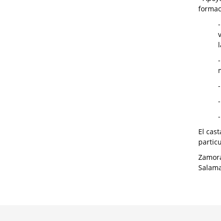
formac
El cas
particu
Zamora
Salama