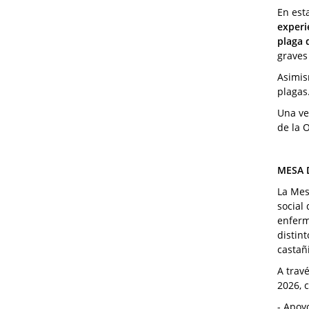
En est
experi
plaga 
graves
Asimis
plagas
Una ve
de la O
MESA 
La Mes
social 
enferm
distin
castañ
A trav
2026, 
- Apoyo