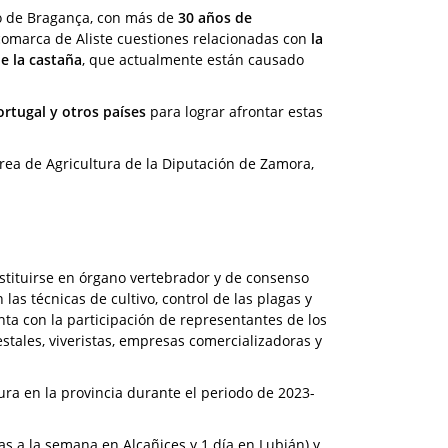
ico de Bragança, con más de
30 años de
a comarca de Aliste cuestiones relacionadas con
la
e la castaña
, que actualmente están causado
ortugal y otros países
para lograr afrontar estas
Área de Agricultura de la Diputación de Zamora,
stituirse en órgano vertebrador y de consenso
 las técnicas de cultivo, control de las plagas y
nta con la participación de representantes de los
estales, viveristas, empresas comercializadoras y
ura en la provincia durante el periodo de 2023-
ías a la semana en Alcañices y 1 día en Lubián) y