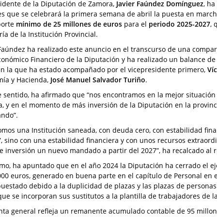
sidente de la Diputación de Zamora,
Javier Faúndez Domínguez
, ha
es que se celebrará la primera semana de abril la puesta en marc
porte
mínimo de 25 millones de euros
para el
periodo 2025-2027
, 
ía de la Institución Provincial.
 Faúndez ha realizado este anuncio en el transcurso de una compa
conómico Financiero de la Diputación y ha realizado un balance de
en la que ha estado acompañado por el vicepresidente primero,
Ví
ía y Hacienda,
José Manuel Salvador Turiño
.
e sentido, ha afirmado que “nos encontramos en la mejor situación 
, y en el momento de más inversión de la Diputación en la provinc
ando”.
omos una Institución saneada, con deuda cero, con estabilidad fin
7, sino con una estabilidad financiera y con unos recursos extraord
de inversión un nuevo mandado a partir del 2027”, ha recalcado al 
mo, ha apuntado que en el año 2024 la Diputación ha cerrado el e
000 euros, generado en buena parte en el capítulo de Personal en 
uestado debido a la duplicidad de plazas y las plazas de personas 
ue se incorporan sus sustitutos a la plantilla de trabajadores de la
nta general refleja un remanente acumulado contable de 95 millon