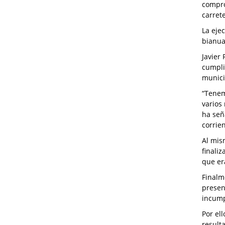
compro
carret
La eje
bianua
Javier
cumpli
munici
“Tenem
varios
ha señ
corrien
Al mis
finali
que er
Finalm
presen
incump
Por el
resulta