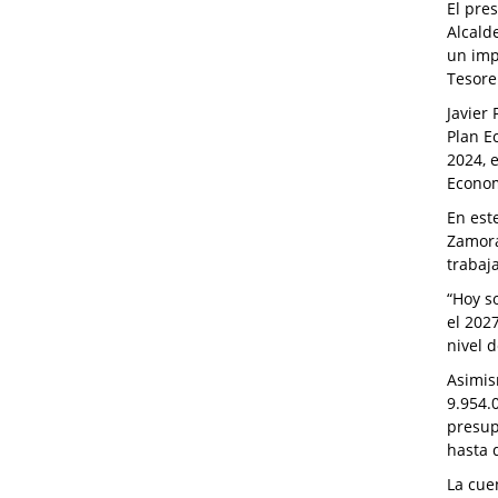
El pre
Alcald
un im
Tesorer
Javier
Plan E
2024, 
Econom
En est
Zamora
trabaj
“Hoy s
el 202
nivel 
Asimis
9.954.
presup
hasta q
La cue