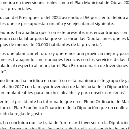
metido en inversiones reales como el Plan Municipal de Obras 202
eras provinciales.
cución del Presupuesto del 2024 ascendió al 56 por ciento debido 
les que se presupuestan un año y se ejecutan al siguiente.
 Faúndez ha añadido que “con este presente, nos encontramos con un
endo con la labor para la que se crearon las Diputaciones que es l
pios de menos de 20.000 habitantes de la provincia”.
os que planificar el futuro y queremos una provincia mejor y para 
 meses trabajando con reuniones técnicas con los servicios de las di
alado al respecto al anunciar el Plan Extraordinario de Inversiones
te”.
mo tiempo, ha incidido en que “con esta maniobra este grupo de g
za el año 2027 con la mayor inversión de la historia de la Diputaci
an implanteables para muchos alcaldes y para nosotros mismos”.
ente, el presidente ha informado que en el Pleno Ordinario de Mar
tará el Plan Económico Financiero de la Diputación que no conllev
lido la regla de gasto.
lo, ha concluido que se trata de “un record inversor en la Diputaci
dos. Somos una institución seria, abierta, eficaz al servicio de los