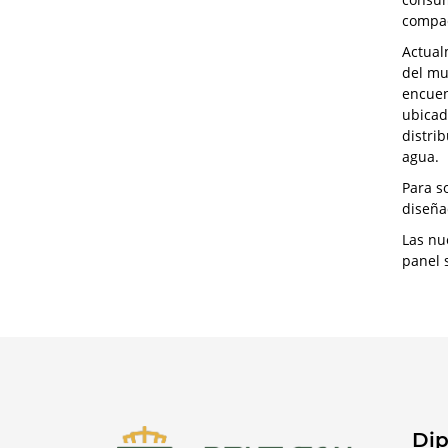
compac
Actual
del mu
encuen
ubicad
distri
agua.
Para s
diseña
Las nu
panel 
Dip