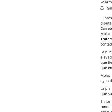
Visita a
Ga
El pre
diputa
Carret
Molaci
Tratam
conta
La nue
elevad
que ti
que en
Molaci
agua d
La pla
que su
En los
rondab
consum