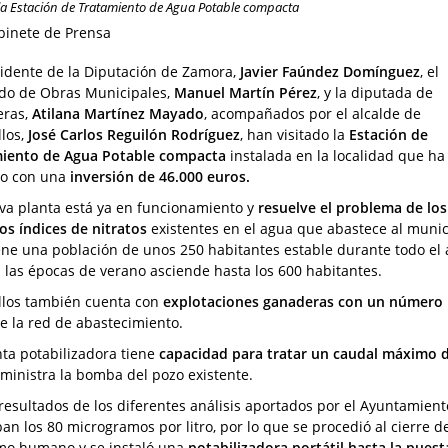
 la Estación de Tratamiento de Agua Potable compacta
binete de Prensa
sidente de la Diputación de Zamora,
Javier Faúndez Domínguez
, el
do de Obras Municipales,
Manuel Martín Pérez
, y la diputada de
eras,
Atilana Martínez Mayado
, acompañados por el alcalde de
llos,
José Carlos Reguilón Rodríguez
, han visitado la
Estación de
iento de Agua Potable compacta
instalada en la localidad que ha
do con una
inversión de 46.000 euros.
va planta está ya en funcionamiento y
resuelve el problema de los
os índices de nitratos
existentes en el agua que abastece al munic
ene una población de unos 250 habitantes estable durante todo el 
 las épocas de verano asciende hasta los 600 habitantes.
llos también cuenta con
explotaciones ganaderas con un número 
e la red de abastecimiento.
nta potabilizadora tiene
capacidad para tratar un caudal máximo d
ministra la bomba del pozo existente.
 resultados de los diferentes análisis aportados por el Ayuntamiento
an los 80 microgramos por litro, por lo que se procedió al cierre d
o humano y se instaló una
potabilizadora portátil hasta la pues