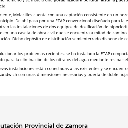
ta.
mente, Molacillos cuenta con una captación consistente en un pozo 
nicipio. De ahí pasa por una ETAP convencional diseñada para la e
tran las instalaciones de dos equipos de dosificación de hipoclorito
o en una caseta de obra civil que se encuentra a mitad de camino e
bución. Dicho depósito de distribución semienterrado dispone de 
olucionar los problemas recientes, se ha instalado la ETAP compacta
do para la eliminación de los nitratos del agua mediante resina sel
evas instalaciones están conectadas a las existentes y se encuent
sándwich con unas dimensiones necesarias y puerta de doble hoja p
utación Provincial de Zamora