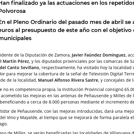
Han finalizado ya las actuaciones en los repetido
Polvorosa
En el Pleno Ordinario del pasado mes de abril se
euros al presupuesto de este año con el objetivo d
municipales
sidente de la Diputación de Zamora,
Javier Faúndez Domínguez
, a
 Martín Pérez,
y los diputados provinciales por las comarcas de Sa
del Canto Sevillano,
respectivamente, ha visitado hoy la localidad
dor para mejorar la cobertura de la señal de Televisión Digital Terr
lde de la localidad,
Manuel Alfonso Rivera Sastre,
y concejales de 
 no es competencia propia, la Institución Provincial consignó 65.0
 acometido las mejoras en las antenas de Peñausende y Milles de la
 beneficiando a cerca de 8.000 personas mediante el incremento de
etidor de Peñausende, con las mejoras introducidas, dará una mejo
 del Vino y Mayalde, al tiempo que se mejorará de forma paralela el
ago.
caso de Milles, se verán beneficiadas las localidades de Villanueva 