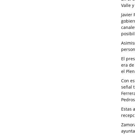
Valle 
Javier
gobier
canale
posibi
Asimis
person
El pre
era de
el Ple
Con es
señal 
Ferrer
Pedroso
Estas 
recepci
Zamora
ayunta