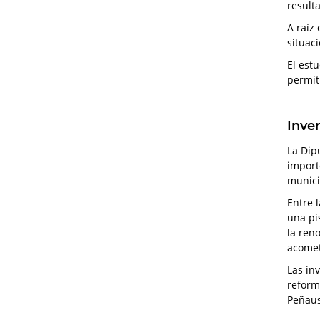
result
A raíz 
situac
El est
permit
Inve
La Dip
import
munici
Entre 
una pi
la ren
acomet
Las in
reforma
Peñau