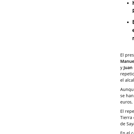
El pre
Manuel
y
Juan 
repeti
el alca
Aunque
se han
euros,
El rep
Tierra
de Say
En el 