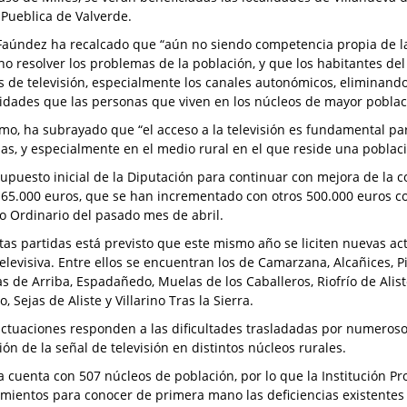
y Pueblica de Valverde.
 Faúndez ha recalcado que “aún no siendo competencia propia de la
no resolver los problemas de la población, y que los habitantes de
s de televisión, especialmente los canales autonómicos, eliminand
lidades que las personas que viven en los núcleos de mayor poblac
mo, ha subrayado que “el acceso a la televisión es fundamental par
as, y especialmente en el medio rural en el que reside una poblaci
supuesto inicial de la Diputación para continuar con mejora de la c
 65.000 euros, que se han incrementado con otros 500.000 euros c
no Ordinario del pasado mes de abril.
tas partidas está previsto que este mismo año se liciten nuevas ac
televisiva. Entre ellos se encuentran los de Camarzana, Alcañices, P
as de Arriba, Espadañedo, Muelas de los Caballeros, Riofrío de Alist
, Sejas de Aliste y Villarino Tras la Sierra.
actuaciones responden a las dificultades trasladadas por numeroso
ón de la señal de televisión en distintos núcleos rurales.
 cuenta con 507 núcleos de población, por lo que la Institución Pro
mientos para conocer de primera mano las deficiencias existentes 