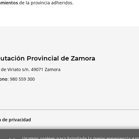
amientos
de la provincia adheridos.
utación Provincial de Zamora
 de Viriato s/n. 49071 Zamora
fono
:
980 559 300
a de privacidad
Usamos cookies para brindarle la mejor experiencia pos