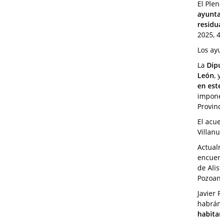
El Ple
ayunta
residu
2025, 
Los ay
La
Dip
León
, 
en est
impone
Provin
El acu
Villan
Actual
encue
de Ali
Pozoan
Javier
habrá
habita