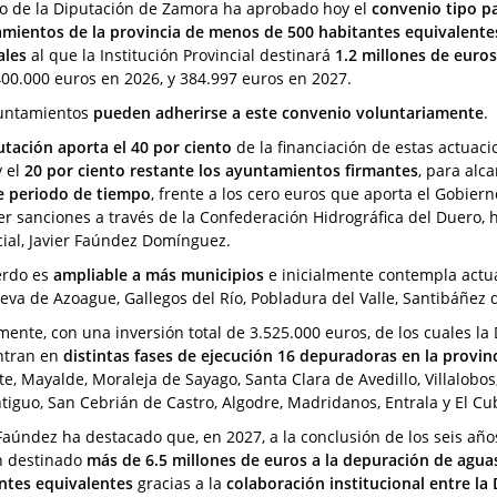
no de la Diputación de Zamora ha aprobado hoy el
convenio tipo p
mientos de la provincia de menos de 500 habitantes equivalente
ales
al que la Institución Provincial destinará
1.2 millones de euro
400.000 euros en 2026, y 384.997 euros en 2027.
untamientos
pueden adherirse a este convenio voluntariamente
.
utación aporta el 40 por ciento
de la financiación de estas actuaci
y el
20 por ciento restante los ayuntamientos firmantes
, para alc
e periodo de tiempo
, frente a los cero euros que aporta el Gobie
r sanciones a través de la Confederación Hidrográfica del Duero, h
cial, Javier Faúndez Domínguez.
erdo es
ampliable a más municipios
e inicialmente contempla actua
ueva de Azoague, Gallegos del Río, Pobladura del Valle, Santibáñez 
mente, con una inversión total de 3.525.000 euros, de los cuales la
ntran en
distintas fases de ejecución 16 depuradoras en la provi
ste, Mayalde, Moraleja de Sayago, Santa Clara de Avedillo, Villalobo
tiguo, San Cebrián de Castro, Algodre, Madridanos, Entrala y El Cub
 Faúndez ha destacado que, en 2027, a la conclusión de los seis año
n destinado
más de 6.5 millones de euros a la depuración de agu
ntes equivalentes
gracias a la
colaboración institucional entre la D