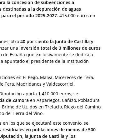
ara la concesión de subvenciones a
s destinadas a la depuración de aguas
s para el periodo 2025-2027
: 415.000 euros en
ones, otro
40 por ciento la Junta de Castilla y
anzar una
inversión total de 3 millones de euros
rno de España que exclusivamente se dedica a
a apuntado el presidente de la Institución
ciones en El Pego, Malva, Micereces de Tera,
de Tera, Madridanos y Valdescorriel.
 Diputación aporta 1.410.000 euros, se
ncia de Zamora
en Aspariegos, Cañizo, Pobladura
s, Brime de Uz, dos en Trefacio, Riego del Camino,
o de Tierra del Vino.
s en los que se ejecutará este convenio, se
as residuales en poblaciones de menos de 500
iputación, la Junta de Castilla y los