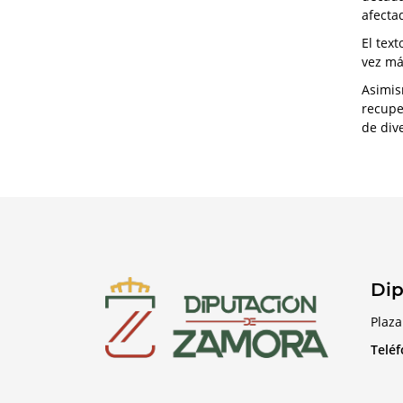
afecta
El tex
vez má
Asimis
recupe
de div
Dip
Plaza
Telé