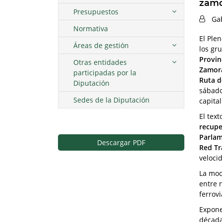
zamo
Presupuestos
Ga
Normativa
El Ple
Áreas de gestión
los gr
Provin
Otras entidades
Zamora
participadas por la
Ruta d
Diputación
sábado
Sedes de la Diputación
capita
El tex
recupe
Parlam
Descargar PDF
Red Tr
velocid
La moc
entre 
ferrov
Expone
década