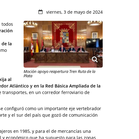
viernes, 3 de mayo de 2024
 todos
ración
 de la
ximo
Moción apoyo reapertura Tren Ruta de la
Plata
ija al
edor Atlántico y en la Red Básica Ampliada de la
de transportes, en un corredor ferroviario de
a se configuró como un importante eje vertebrador
rte y el sur del país que gozó de comunicación
iajeros en 1985, y para el de mercancías una
al y económico que ha supuesto para las zonas