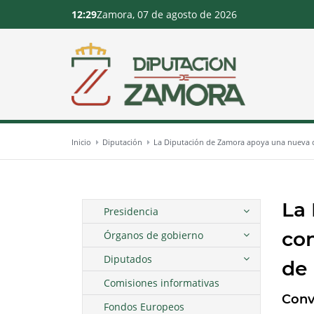
12:29
Zamora, 07 de agosto de 2026
Inicio
Diputación
La Diputación de Zamora apoya una nueva con
La
Presidencia
con
Órganos de gobierno
Diputados
de 
Comisiones informativas
Conv
Fondos Europeos