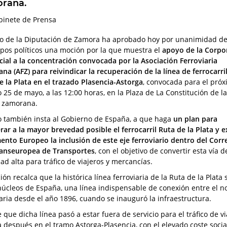
rana.
binete de Prensa
no de la Diputación de Zamora ha aprobado hoy por unanimidad de
upos políticos una moción por la que muestra el
apoyo de la Corpo
cial a la concentración convocada por la Asociación Ferroviaria
na (AFZ) para reivindicar la recuperación de la línea de ferrocarril
e la Plata en el trazado Plasencia-Astorga
, convocada para el pró
 25 de mayo, a las 12:00 horas, en la Plaza de La Constitución de la
l zamorana.
to también insta al Gobierno de España, a que haga
un plan para
rar a la mayor brevedad posible el ferrocarril Ruta de la Plata y ex
ento Europeo la inclusión de este eje ferroviario dentro del Corr
anseuropea de Transportes
, con el objetivo de convertir esta vía 
ad alta para tráfico de viajeros y mercancías.
ión recalca que la histórica línea ferroviaria de la Ruta de la Plat
núcleos de España, una línea indispensable de conexión entre el no
iaria desde el año 1896, cuando se inauguró la infraestructura.
 que dicha línea pasó a estar fuera de servicio para el tráfico de v
 después en el tramo Astorga-Plasencia, con el elevado coste soci