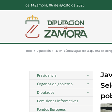
05:14
Zamora, 06 de agosto de 2026
Inicio
Diputación
Javier Faúndez agradece la apuesta de Moraj
Jav
Presidencia
Sel
Órganos de gobierno
Diputados
pob
Comisiones informativas
Fondos Europeos