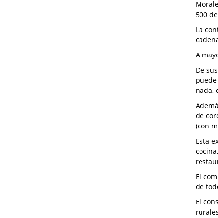
Morale
500 de
La con
cadena
A mayo
De sus
puede 
nada, 
Además
de cor
(con m
Esta e
cocina
restau
El com
de tod
El con
rurale