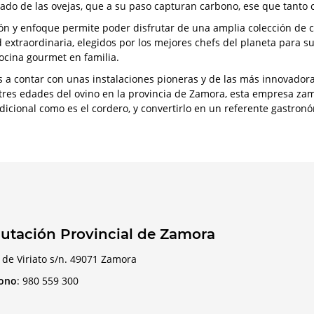
slado de las ovejas, que a su paso capturan carbono, ese que tanto c
ión y enfoque permite poder disfrutar de una amplia colección de 
d extraordinaria, elegidos por los mejores chefs del planeta para s
cocina gourmet en familia.
s a contar con unas instalaciones pioneras y de las más innovador
 tres edades del ovino en la provincia de Zamora, esta empresa z
adicional como es el cordero, y convertirlo en un referente gastron
utación Provincial de Zamora
 de Viriato s/n. 49071 Zamora
fono
:
980 559 300