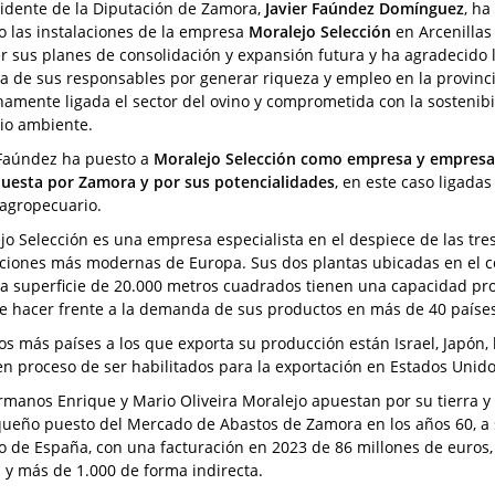
sidente de la Diputación de Zamora,
Javier Faúndez Domínguez
, ha
do las instalaciones de la empresa
Moralejo Selección
en Arcenillas
r sus planes de consolidación y expansión futura y ha agradecido 
a de sus responsables por generar riqueza y empleo en la provinci
hamente ligada el sector del ovino y comprometida con la sostenibi
io ambiente.
 Faúndez ha puesto a
Moralejo Selección como empresa y empresa
uesta por Zamora y por sus potencialidades
, en este caso ligadas
 agropecuario.
jo Selección es una empresa especialista en el despiece de las tre
aciones más modernas de Europa. Sus dos plantas ubicadas en el cor
a superficie de 20.000 metros cuadrados tienen una capacidad prod
e hacer frente a la demanda de sus productos en más de 40 paíse
los más países a los que exporta su producción están Israel, Japón,
en proceso de ser habilitados para la exportación en Estados Unido
rmanos Enrique y Mario Oliveira Moralejo apuestan por su tierra y h
ueño puesto del Mercado de Abastos de Zamora en los años 60, a 
o de España, con una facturación en 2023 de 86 millones de euro
a y más de 1.000 de forma indirecta.