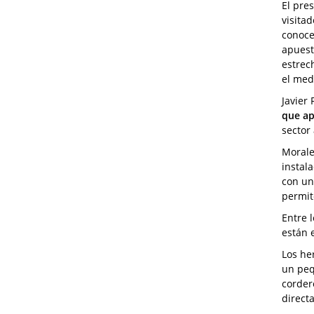
El pre
visita
conoce
apuest
estrec
el med
Javier
que ap
sector
Morale
instal
con un
permit
Entre 
están 
Los he
un peq
corder
direct