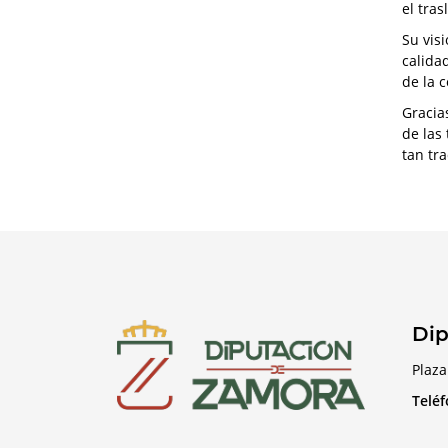
el tra
Su vis
calida
de la 
Gracia
de las
tan tr
Dip
Plaza
Telé