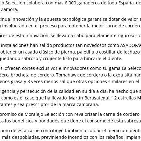
jo Selección colabora con más 6.000 ganaderos de toda España, de l
 Zamora.
tinua innovación y la apuesta tecnológica garantiza dotar de valor a
 involucrada en el proceso para obtener la mejor carne de cordero 
res de esta innovación, se llevan a cabo paralelamente rigurosos co
 instalaciones han salido productos tan novedosos como ASADOFÁCI
obtener un asado clásico de pierna, paletilla o costillar de lechazo
quedando sabroso y crujiente listo para hincarle el diente.
, ofrecen cortes exclusivos e innovadores como su gama La Selecció
dero, brocheta de cordero, Tomahawk de cordero o la exquisita ha
enos grasa y 3 veces menos sal que otras opciones similares en e
xigencia y persecución de la calidad en su día a día, ha hecho que se
, como es el caso que ha llevado, Martín Berasategui, 12 estrellas M
rantes y sea prescriptor de la marca zamorana.
promiso de Moralejo Selección con revalorizar la carne de cordero 
os los beneficios y bondades que tiene el consumo de esta sabrosa
sumo de esta carne contribuye también a cuidar el medio ambiente,
s más despobladas, previniendo incendios con los rebaños limpian