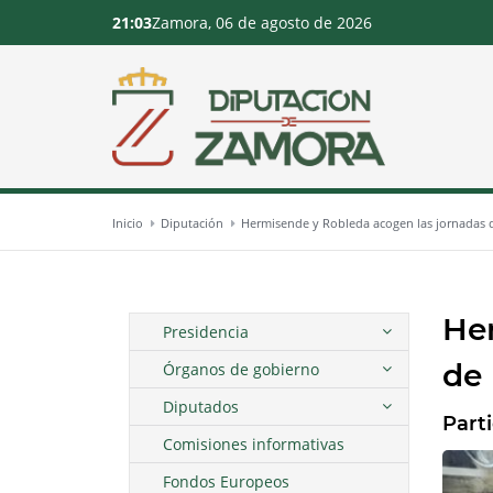
21:03
Zamora, 06 de agosto de 2026
Inicio
Diputación
Hermisende y Robleda acogen las jornadas 
He
Presidencia
de
Órganos de gobierno
Diputados
Part
Comisiones informativas
Fondos Europeos