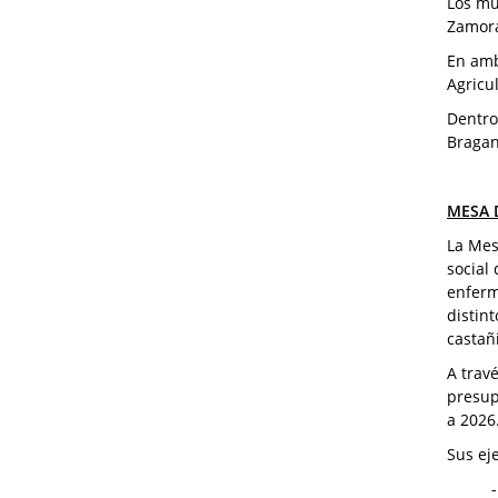
Los mu
Zamora
En amb
Agricu
Dentro
Bragan
MESA 
La Mes
social 
enferm
distin
castañ
A trav
presup
a 2026.
Sus ej