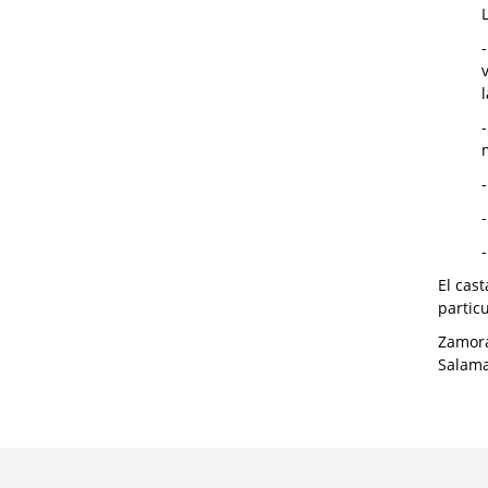
El cas
particu
Zamora
Salama