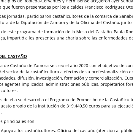
nicipios de Robleda-Cervantes y Hermisense acogieron ayer senda
 que fueron presentadas por los alcaldes Francisco Rodríguez Oter
as jornadas, participaron castañicultores de la comarca de Sanabr
ltura de la Diputación de Zamora y de la Oficina del Castaño, junto 
 de este programa de formación de la Mesa del Castaño, Paula Rodri
ça, impartió a los presentes una charla sobre las enfermedades del
DEL CASTAÑO
a de Castaño de Zamora se creó el año 2020 con el objetivo de con
del sector de la castañicultura a efectos de su profesionalización en
edades, difusión, investigación, formación y comercialización. Cue
tos agentes implicados: administraciones públicas, propietarios for
icultores.
és de ella se desarrolla el Programa de Promoción de la Castañicul
uesto propio de la institución de 319.440,50 euros para su ejecuc
.
es principales son:
- Apoyo a los castañicultores: Oficina del castaño (atención al públi