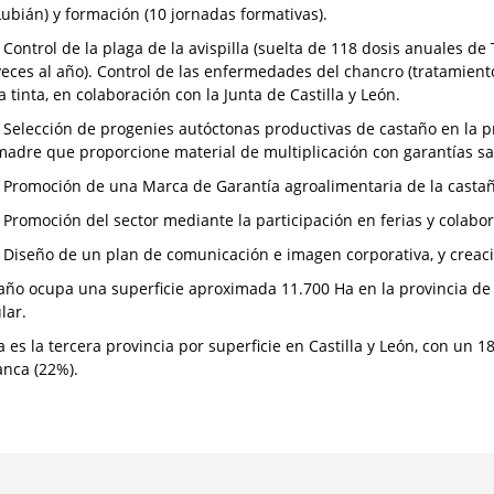
Lubián) y formación (10 jornadas formativas).
- Control de la plaga de la avispilla (suelta de 118 dosis anuales d
veces al año). Control de las enfermedades del chancro (tratamient
la tinta, en colaboración con la Junta de Castilla y León.
- Selección de progenies autóctonas productivas de castaño en la 
madre que proporcione material de multiplicación con garantías san
- Promoción de una Marca de Garantía agroalimentaria de la cast
- Promoción del sector mediante la participación en ferias y colabo
- Diseño de un plan de comunicación e imagen corporativa, y crea
taño ocupa una superficie aproximada 11.700 Ha en la provincia de
lar.
 es la tercera provincia por superficie en Castilla y León, con un 1
nca (22%).