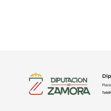
Dip
Plaza
Telé