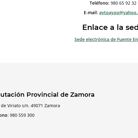
Teléfono:
980 65 92 32
E-mail:
aytoayoo@yahoo.
Enlace a la se
Sede electrónica de Fuente E
utación Provincial de Zamora
 de Viriato s/n. 49071 Zamora
fono
:
980 559 300