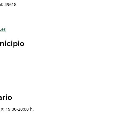
al: 49618
.es
nicipio
ario
 X: 19:00-20:00 h.