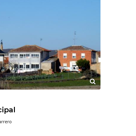
cipal
arrero