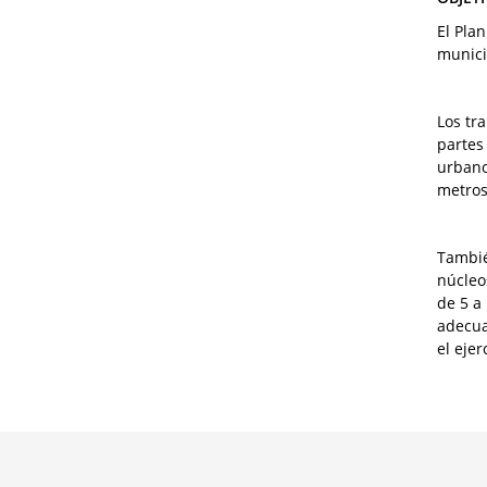
El Pla
munici
Los tr
partes
urbano
metros
Tambié
núcleo
de 5 a
adecua
el ejer