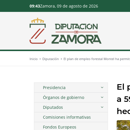
09:43
Zamora, 09 de agosto de 2026
Inicio
Diputación
El plan de empleo forestal Montel ha permit
El 
Presidencia
a 
Órganos de gobierno
Diputados
he
Comisiones informativas
Fondos Europeos