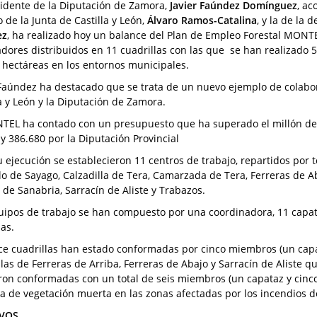
sidente de la Diputación de Zamora,
Javier Faúndez Domínguez
, ac
 de la Junta de Castilla y León,
Álvaro Ramos-Catalina
, y la de la 
ez
, ha realizado hoy un balance del Plan de Empleo Forestal MONTE
adores distribuidos en 11 cuadrillas con las que se han realizado 5
 hectáreas en los entornos municipales.
 Faúndez ha destacado que se trata de un nuevo ejemplo de colaborac
la y León y la Diputación de Zamora.
TEL ha contado con un presupuesto que ha superado el millón de e
 y 386.680 por la Diputación Provincial
u ejecución se establecieron 11 centros de trabajo, repartidos por 
lo de Sayago, Calzadilla de Tera, Camarzada de Tera, Ferreras de A
 de Sanabria, Sarracín de Aliste y Trabazos.
uipos de trabajo se han compuesto por una coordinadora, 11 capat
as.
ce cuadrillas han estado conformadas por cinco miembros (un capat
llas de Ferreras de Arriba, Ferreras de Abajo y Sarracín de Aliste q
on conformadas con un total de seis miembros (un capataz y cinco
da de vegetación muerta en las zonas afectadas por los incendios d
IVOS