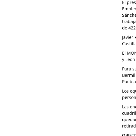
El pre
Empleo
Sánch
trabaj
de 422
Javier
Castil
El MON
y León
Para s
Bermil
Puebla
Los eq
person
Las on
cuadri
quedar
retira
OBJET