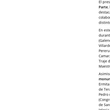
El pre
Parte
,
destac
colabo
distint
En est
durant
(Galen
Villard
Pereru
Camarz
Traje 
Maestr
Asimis
monume
Ermita
de Ter
Pedro 
(Congr
de San
Iglesia