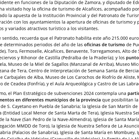
sidente en funciones de la Diputación de Zamora, y diputado de Ed
 ha visitado hoy la oficina de turismo de Alcañices, acompañado po
ado la apuesta de la Institución Provincial y del Patronato de Turis
ración con los ayuntamientos la apertura de oficinas de turismo y 
os y variados atractivos turístico a los visitantes.
e sentido, recuerda que el Patronato habilita este año 215.000 eur
e determinados periodos del año de las
oficinas de turismo
de Pue
de), Toro, Fermoselle, Alcañices, Benavente, Torregamones, Alto de 
eciervos y Rihonor de Castilla (Pedralba de la Pradería); y los
punto
ela, Museo de la Miel de Sagallos (Manzanal de Arriba), Museo Mi
ana de Tera, Centro de Interpretación de Semana Santa de Bercia
de Carbajales de Alba, Museo de Los Carochos de Riofrío de Aliste
o de Ceadea (Fonfría), y el Aula Arqueológica y Castro de Las Labr
mo, el Plan Estratégico de subvenciones 2024 contempla una
parti
ntos en diferentes municipios de la provincia
que posibilitan la
 de S. Cayetano en Puebla de Sanabria; la Iglesia de San Martín de
a (Entidad Local Menor de Santa Marta de Tera), Iglesia Nuestra Se
de la Nave (San Pedro de la Nave-Almendra), Iglesia de Santa María
egación MMDD de Toro), la Iglesia de Nuestra Señora de La Asunció
abria (Palacios de Sanabria), Iglesia de Santa María en Mombuey, Ig
 de Grijalba de Vidriales (Granucillo de Vidriales), la Ermita de La 