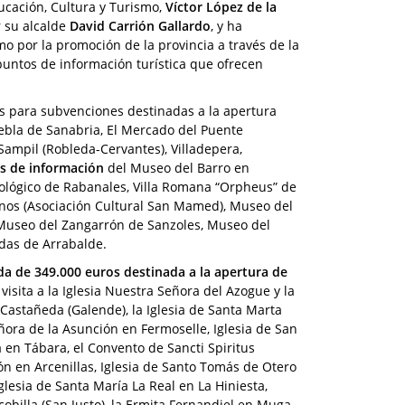
ucación, Cultura y Turismo,
Víctor López de la
r su alcalde
David Carrión Gallardo
, y ha
mo por la promoción de la provincia a través de la
puntos de información turística que ofrecen
os para subvenciones destinadas a la apertura
bla de Sanabria, El Mercado del Puente
Sampil (Robleda-Cervantes), Villadepera,
s de información
del Museo del Barro en
cológico de Rabanales, Villa Romana “Orpheus” de
nos (Asociación Cultural San Mamed), Museo del
, Museo del Zangarrón de Sanzoles, Museo del
adas de Arrabalde.
da de 349.000 euros destinada a la apertura de
 visita a la Iglesia Nuestra Señora del Azogue y la
 Castañeda (Galende), la Iglesia de Santa Marta
ñora de la Asunción en Fermoselle, Iglesia de San
 en Tábara, el Convento de Sancti Spiritus
n en Arcenillas, Iglesia de Santo Tomás de Otero
lesia de Santa María La Real en La Hiniesta,
Alcobilla (San Justo), la Ermita Fernandiel en Muga