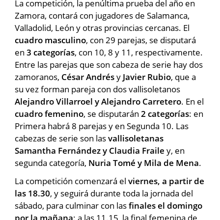
La competición, la penúltima prueba del año en
Zamora, contará con jugadores de Salamanca,
Valladolid, León y otras provincias cercanas. El
cuadro masculino
, con 29 parejas, se disputará
en
3 categorías
, con 10, 8 y 11, respectivamente.
Entre las parejas que son cabeza de serie hay dos
zamoranos,
César Andrés
y
Javier Rubio
, que a
su vez forman pareja con dos vallisoletanos
Alejandro Villarroel y Alejandro Carretero
. En el
cuadro femenino
, se disputarán
2 categorías
: en
Primera habrá 8 parejas y en Segunda 10. Las
cabezas de serie son las
vallisoletanas
Samantha Fernández y Claudia Fraile
y, en
segunda categoría,
Nuria Tomé y Mila de Mena
.
La competición comenzará el
viernes, a partir de
las 18.30
, y seguirá durante toda la jornada del
sábado, para culminar con las
finales el domingo
por la mañana
: a las 11.15, la final femenina de