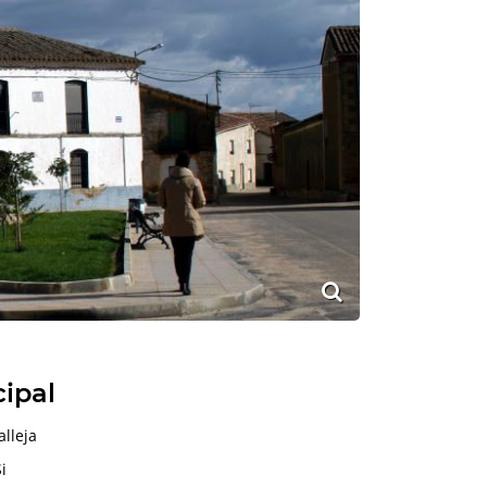
cipal
lleja
i