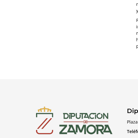
Dip
Plaza
Telé