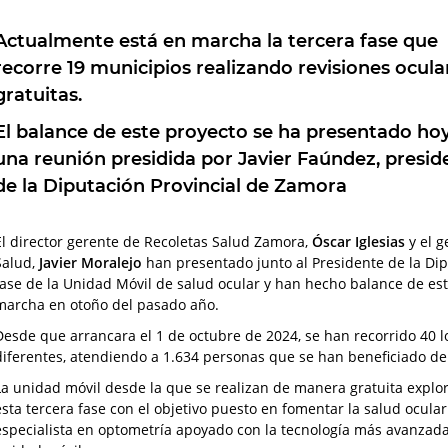
Actualmente está en marcha la tercera fase que
recorre 19 municipios realizando revisiones ocula
gratuitas.
El balance de este proyecto se ha presentado ho
una reunión presidida por Javier Faúndez, presid
de la Diputación Provincial de Zamora
El director gerente de Recoletas Salud Zamora,
Óscar Iglesias
y el g
Salud,
Javier Moralejo
han presentado junto al Presidente de la Di
fase de la Unidad Móvil de salud ocular y han hecho balance de e
marcha en otoño del pasado año.
Desde que arrancara el 1 de octubre de 2024, se han recorrido 40 l
diferentes, atendiendo a 1.634 personas que se han beneficiado de
La unidad móvil desde la que se realizan de manera gratuita expl
esta tercera fase con el objetivo puesto en fomentar la salud ocular
especialista en optometría apoyado con la tecnología más avanzada,