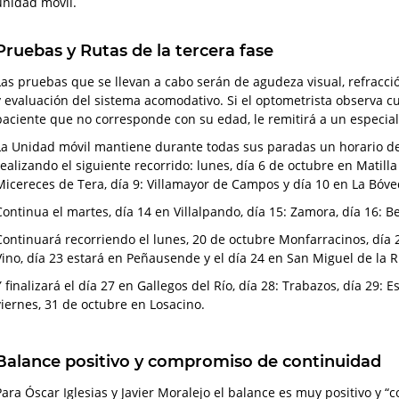
unidad móvil.
Pruebas y Rutas de la tercera fase
Las pruebas que se llevan a cabo serán de agudeza visual, refracció
y evaluación del sistema acomodativo. Si el optometrista observa cu
paciente que no corresponde con su edad, le remitirá a un especia
La Unidad móvil mantiene durante todas sus paradas un horario de 
realizando el siguiente recorrido: lunes, día 6 de octubre en Matilla
Micereces de Tera, día 9: Villamayor de Campos y día 10 en La Bóv
Continua el martes, día 14 en Villalpando, día 15: Zamora, día 16: Be
Continuará recorriendo el lunes, 20 de octubre Monfarracinos, día 
Vino, día 23 estará en Peñausende y el día 24 en San Miguel de la 
Y finalizará el día 27 en Gallegos del Río, día 28: Trabazos, día 29:
viernes, 31 de octubre en Losacino.
Balance positivo y compromiso de continuidad
Para Óscar Iglesias y Javier Moralejo el balance es muy positivo 