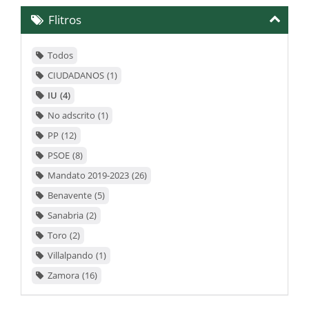
el
Flitros
listado
Todos
CIUDADANOS
1
IU
4
No adscrito
1
PP
12
PSOE
8
Mandato 2019-2023
26
Benavente
5
Sanabria
2
Toro
2
Villalpando
1
Zamora
16