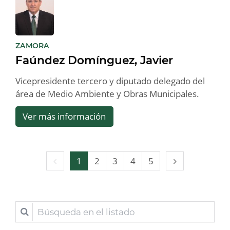
:
ZAMORA
Faúndez Domínguez, Javier
Vicepresidente tercero y diputado delegado del
área de Medio Ambiente y Obras Municipales.
Ver más información
Página
Página
1
2
3
4
5
anterior
siguiente
Búsqueda
en