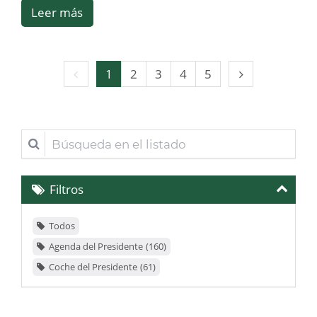
Leer más
Página
Página
1
2
3
4
5
anterior
siguiente
Búsqueda
en
el
Filtros
listado
Todos
Agenda del Presidente
160
Coche del Presidente
61