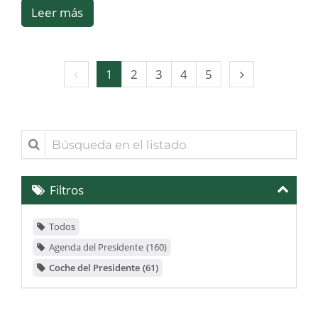
Leer más
Página
Página
1
2
3
4
5
anterior
siguiente
Búsqueda
en
el
Filtros
listado
Todos
Agenda del Presidente
160
Coche del Presidente
61