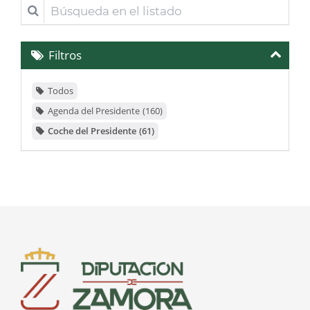
Búsqueda
en
el
Filtros
listado
Todos
Agenda del Presidente
160
Coche del Presidente
61