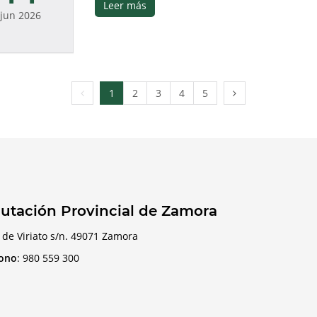
Leer más
jun 2026
Página
Página
1
2
3
4
5
anterior
siguiente
utación Provincial de Zamora
 de Viriato s/n. 49071 Zamora
fono
:
980 559 300