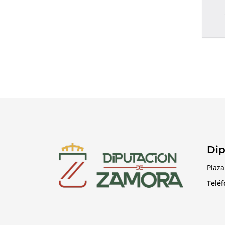
Dip
Plaza
Telé