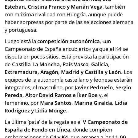
Esteban, Cristina Franco y Marián Vega
, también
con máxima rivalidad con Hungría, aunque puede
haber sorpresas por parte de las selecciones alemana
y portuguesa.
Luego está la
competición autonómica
, «un
Campeonato de España encubierto» ya que el K4 se
disputa en pocos sitios. Está prevista la participación
de
Castilla-La Mancha, País Vasco, Galicia,
Extremadura, Aragón, Madrid y Castilla y León
. Los
equipos de la autonomía castellano y leonesa estarán
integrados, el masculino, por
Javier Pedruelo, Sergio
Pereda, Aitor David Ramos e Íker Boe
y, el
femenino, por
Mara Santos, Marina Giralda, Lidia
Rodríguez y Lidia Monge
.
La última ‘pata’ de la regata es el
V Campeonato de
España de Fondo en Línea
, donde compiten
embarcaciones de
C4 y K4
, que arranca a las
11.00