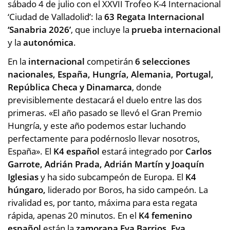
sábado 4 de julio con el XXVII Trofeo K-4 Internacional
‘Ciudad de Valladolid’: la
63 Regata Internacional
‘Sanabria 2026’
, que incluye la
prueba internacional
y la
autonómica
.
En la
internacional
competirán
6 selecciones
nacionales, España, Hungría, Alemania, Portugal,
República Checa y Dinamarca
, donde
previsiblemente destacará el duelo entre las dos
primeras. «El año pasado se llevó el Gran Premio
Hungría, y este año podemos estar luchando
perfectamente para podérnoslo llevar nosotros,
España». El
K4 español
estará integrado por
Carlos
Garrote, Adrián Prada, Adrián Martín y Joaquín
Iglesias
y ha sido subcampeón de Europa. El
K4
húngaro,
liderado por Boros, ha sido campeón. La
rivalidad es, por tanto, máxima para esta regata
rápida, apenas 20 minutos. En el
K4 femenino
español
están la
zamorana Eva Barrios, Eva