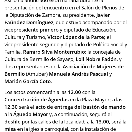
Así lo ha anunciado esta mañana durante la
presentación del encuentro en el Salón de Plenos de
la Diputación de Zamora, su presidente,
Javier
Faúndez Domínguez
, que estuvo acompañado por el
vicepresidente primero y diputado de Educación,
Cultura y Turismo,
Víctor López de la Parte
; el
vicepresidente segundo y diputado de Política Social y
Familia,
Ramiro Silva Monterrubio
; la concejala de
Cultura de Bermillo de Sayago,
Loli Nobre Fadón
, y
dos representantes de la
Asociación de Mujeres de
Bermillo
(Amuber)
Manuela Andrés Pascual
y
Marián García Coto
.
Los actos comenzarán a las
12.00
con la
Concentración de Águedas
en la Plaza Mayor; a las
12.30
será el
acto de entrega del bastón de mando
a la
Águeda Mayor
y, a continuación, seguirá el
desfile
por las calles de la localidad; a la
13.00
, será la
misa
en la iglesia parroquial, con la instalación de