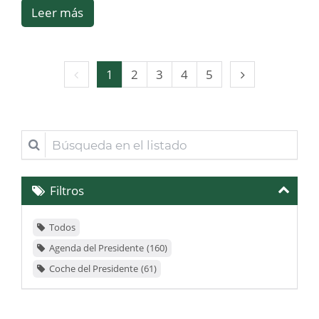
Leer más
Página
Página
1
2
3
4
5
anterior
siguiente
Búsqueda
en
el
Filtros
listado
Todos
Agenda del Presidente
160
Coche del Presidente
61