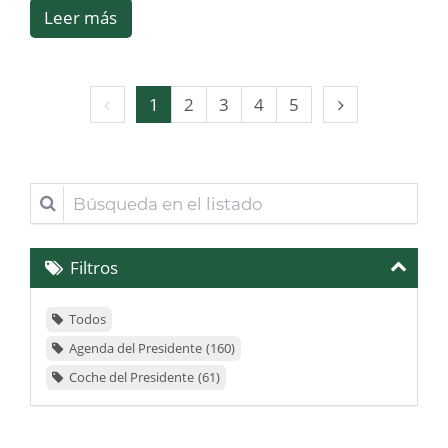
Leer más
Página
Página
1
2
3
4
5
anterior
siguiente
Búsqueda
en
el
Filtros
listado
Todos
Agenda del Presidente
160
Coche del Presidente
61