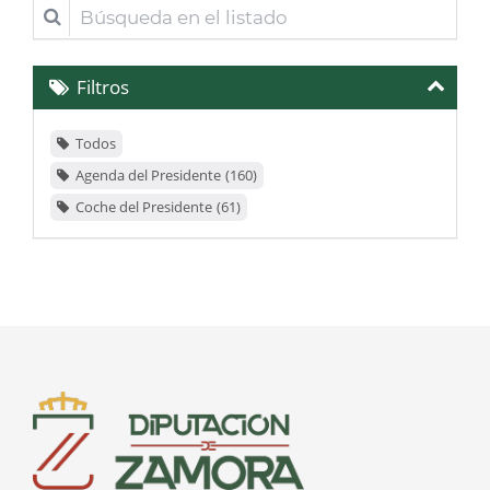
Búsqueda
en
el
Filtros
listado
Todos
Agenda del Presidente
160
Coche del Presidente
61