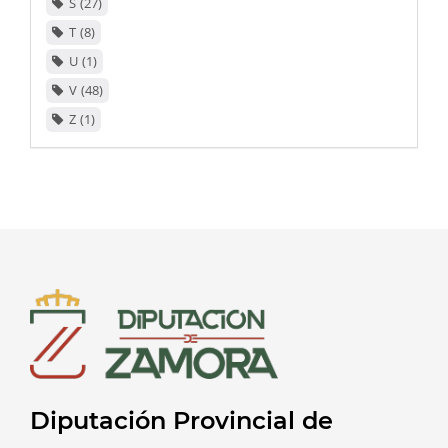
S
27
T
8
U
1
V
48
Z
1
Diputación Provincial de