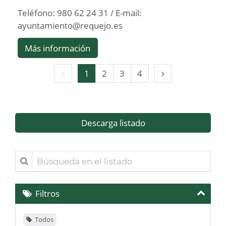
Teléfono: 980 62 24 31 / E-mail:
ayuntamiento@requejo.es
Más información
Página
Página
1
2
3
4
anterior
siguiente
Descarga listado
Búsqueda
en
el
Filtros
listado
Todos