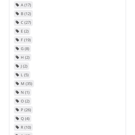
A
17
B
12
C
27
E
2
F
19
G
8
H
2
J
2
L
5
M
35
N
1
O
2
P
26
Q
4
R
10