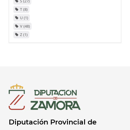
S
27
T
8
U
1
V
48
Z
1
Diputación Provincial de