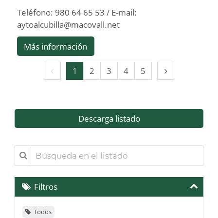
Teléfono: 980 64 65 53 / E-mail:
aytoalcubilla@macovall.net
Más información
Página
Página
1
2
3
4
5
anterior
siguiente
Descarga listado
Búsqueda
en
el
Filtros
listado
Todos