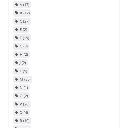
A
17
B
12
C
27
E
2
F
19
G
8
H
2
J
2
L
5
M
35
N
1
O
2
P
26
Q
4
R
10