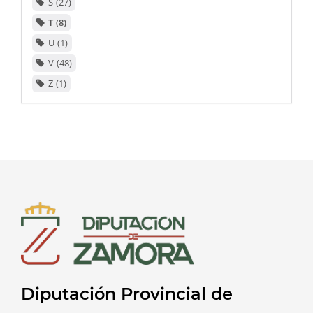
S
27
T
8
U
1
V
48
Z
1
Diputación Provincial de