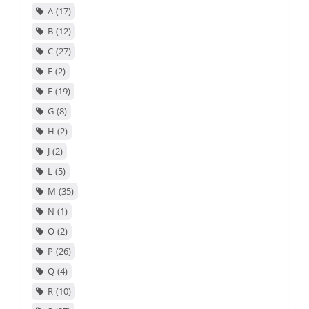
A
17
B
12
C
27
E
2
F
19
G
8
H
2
J
2
L
5
M
35
N
1
O
2
P
26
Q
4
R
10