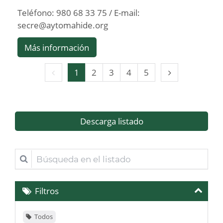
Teléfono: 980 68 33 75 / E-mail:
secre@aytomahide.org
Más información
Página
Página
1
2
3
4
5
anterior
siguiente
Descarga listado
Búsqueda
en
el
Filtros
listado
Todos