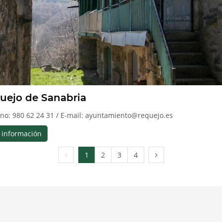
uejo de Sanabria
ono: 980 62 24 31 / E-mail: ayuntamiento@requejo.es
 información
Página
Página
1
2
3
4
anterior
siguiente