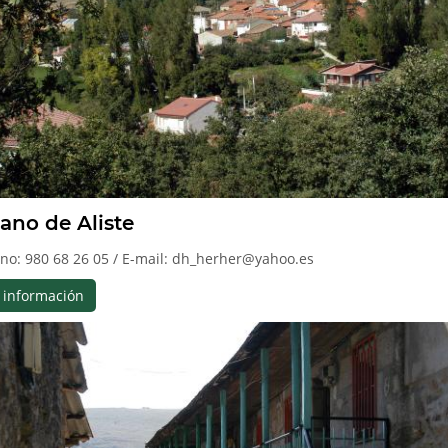
ano de Aliste
ono: 980 68 26 05 / E-mail: dh_herher@yahoo.es
 información