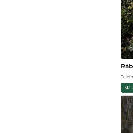
Ráb
Teléf
Más