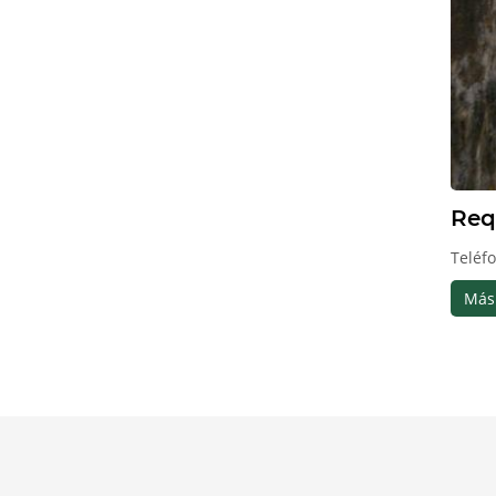
Req
Teléf
Más