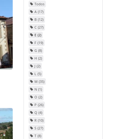
Todos
A
17
B
12
C
27
E
2
F
19
G
8
H
2
J
2
L
5
M
35
N
1
O
2
P
26
Q
4
R
10
S
27
T
8