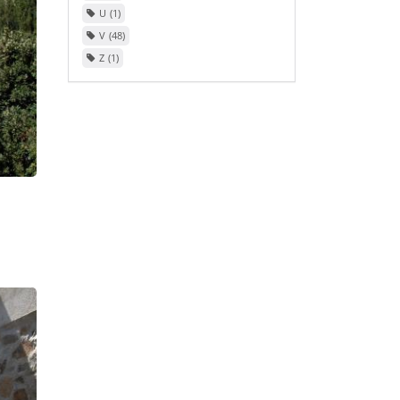
U
1
V
48
Z
1