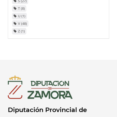
S
27
T
8
U
1
V
48
Z
1
Diputación Provincial de