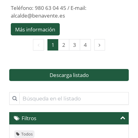
Teléfono: 980 63 04 45 / E-mail:
alcalde@benavente.es
Más información
Página
Página
1
2
3
4
anterior
siguiente
Descarga listado
Búsqueda
en
el
Filtros
listado
Todos