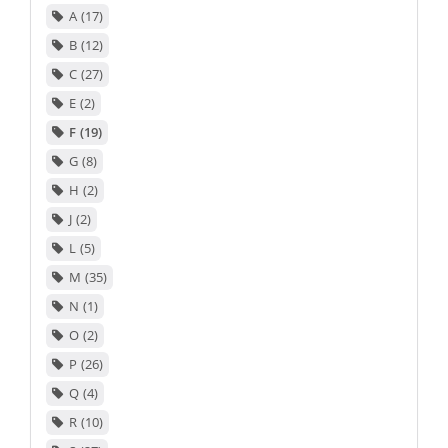
A
17
B
12
C
27
E
2
F
19
G
8
H
2
J
2
L
5
M
35
N
1
O
2
P
26
Q
4
R
10