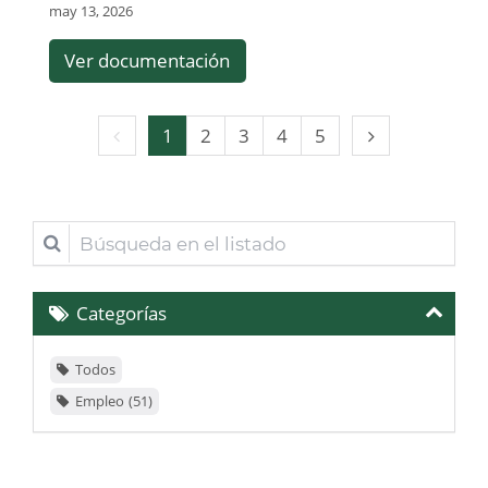
may 13, 2026
Ver documentación
Página
Página
1
2
3
4
5
anterior
siguiente
Búsqueda
en
el
Categorías
listado
Todos
Empleo
51