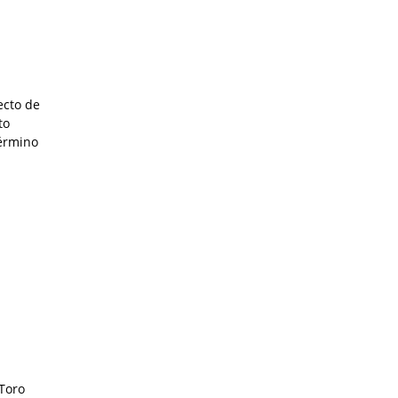
ecto de
to
érmino
 Toro