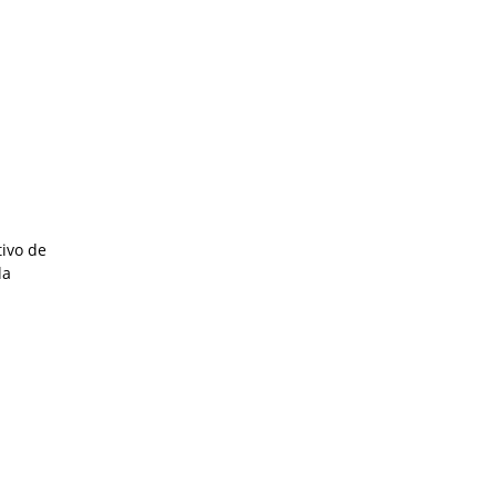
tivo de
la