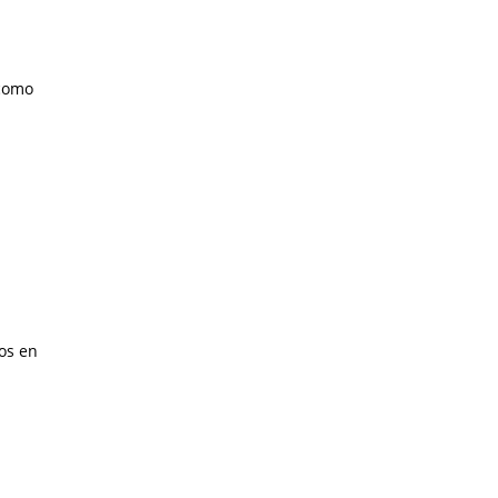
 como
os en