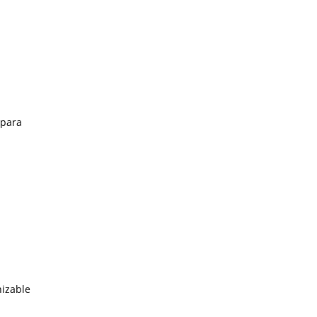
 para
nizable