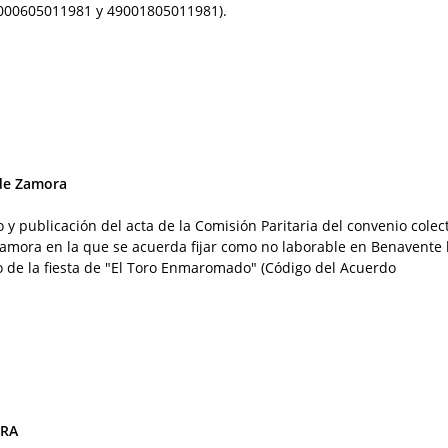
000605011981 y 49001805011981).
 de Zamora
o y publicación del acta de la Comisión Paritaria del convenio colec
Zamora en la que se acuerda fijar como no laborable en Benavente 
vo de la fiesta de "El Toro Enmaromado" (Código del Acuerdo
ORA