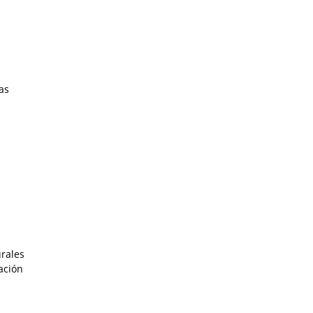
as
urales
ación