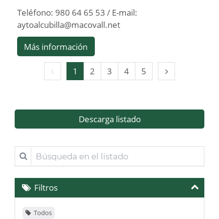
Teléfono: 980 64 65 53 / E-mail:
aytoalcubilla@macovall.net
Más información
Página
Página
1
2
3
4
5
anterior
siguiente
Descarga listado
Búsqueda
en
el
Filtros
listado
Todos