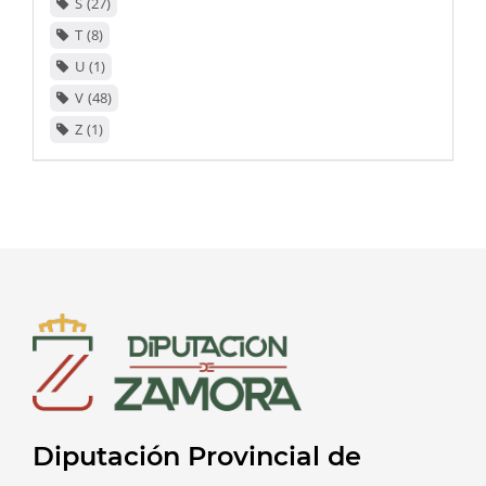
S
27
T
8
U
1
V
48
Z
1
Diputación Provincial de