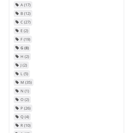
A
17
B
12
C
27
E
2
F
19
G
8
H
2
J
2
L
5
M
35
N
1
O
2
P
26
Q
4
R
10