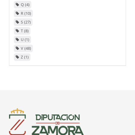
Q
4
R
10
S
27
T
8
U
1
V
48
Z
1