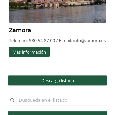
Zamora
Teléfono: 980 54 87 00 / E-mail: info@zamora.es
Más información
Descarga listado
Búsqueda
en
el