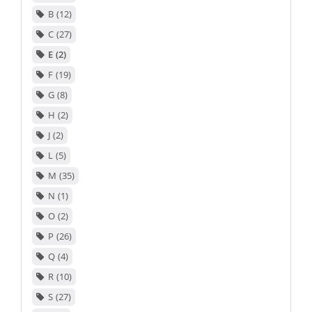
B
12
C
27
E
2
F
19
G
8
H
2
J
2
L
5
M
35
N
1
O
2
P
26
Q
4
R
10
S
27