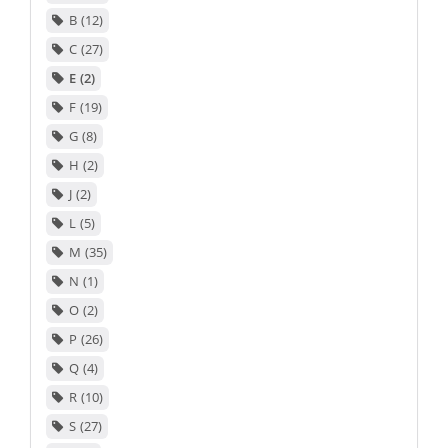
B
12
C
27
E
2
F
19
G
8
H
2
J
2
L
5
M
35
N
1
O
2
P
26
Q
4
R
10
S
27